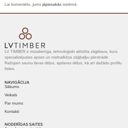
Lai komentētu, jums
jāpiesakās
sistēmā.
LV TIMBER ir mūsdienīga, tehnoloģiski attīstīta zāģētava, kura
specializējusies apses un melnalkšņa zāģbaļķu pārstrādē.
Ražojam saunu lāvas dēļus, apdares dēļus, kā arī dažādu profilu
līstes.
NAVIGĀCIJA
Sākums
Veikals
Par mums
Kontakti
NODERĪGAS SAITES