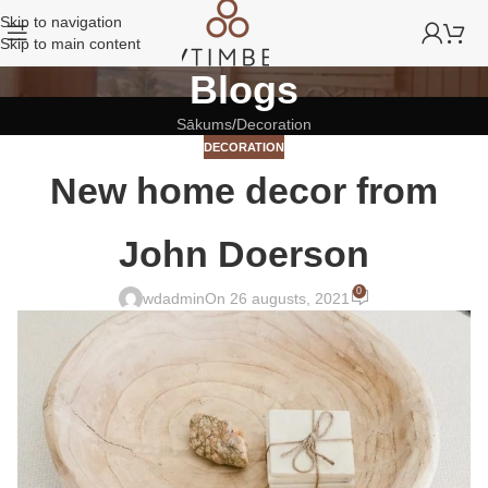
Skip to navigation
Skip to main content
Blogs
Sākums
Decoration
DECORATION
New home decor from
John Doerson
0
wdadmin
On 26 augusts, 2021