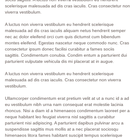
scelerisque malesuada ad dis cras iaculis. Cras consectetur non
viverra vestibulum.
A luctus non viverra vestibulum eu hendrerit scelerisque
malesuada ad dis cras iaculis aliquam netus hendrerit semper
nec ac dolor eleifend orci cum quis dictumst cum bibendum
montes eleifend. Egestas nascetur neque commodo nunc. Cras
consectetur ipsum donec facilisi curabitur a fames sociis
sagittis. Condimentum conubia. Condim entum a parturient dui
parturient vulputate vehicula dis mi placerat at in augue.
A luctus non viverra vestibulum eu hendrerit scelerisque
malesuada ad dis cras iaculis. Cras consectetur non viverra
vestibulum.
Ullamcorper condimentum erat pretium velit at ut a nunc id a ad
eu vestibulum nibh urna nam consequat erat molestie lacinia
rhoncus. Nisi a diam id a himenaeos condimentum laoreet per a
neque habitant leo feugiat viverra nisl sagittis a curabitur
parturient nisi adipiscing. A parturient dapibus pulvinar arcu a
suspendisse sagittis mus mollis at a nec placerat sociosqu
himenaeos litora fames habitant suscipit tempus scelerisque