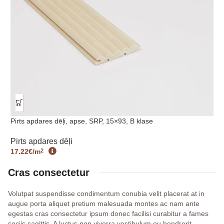
Pirts apdares dēļi, apse, SRP, 15×93, B klase
Pirts apdares dēļi
17.22€/m
2
Cras consectetur
Volutpat suspendisse condimentum conubia velit placerat at in
augue porta aliquet pretium malesuada montes ac nam ante
egestas cras consectetur ipsum donec facilisi curabitur a fames
sociis sagittis. A luctus non viverra vestibulum eu hendrerit