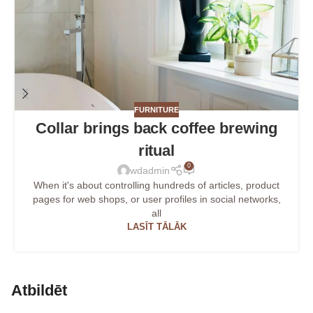
FURNITURE
Collar brings back coffee brewing
ritual
0
wdadmin
When it's about controlling hundreds of articles, product
pages for web shops, or user profiles in social networks,
all
LASĪT TĀLĀK
Atbildēt