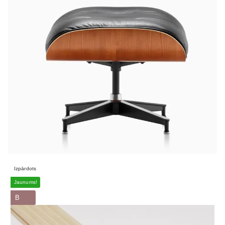
Izpārdots
Jaunums!
B