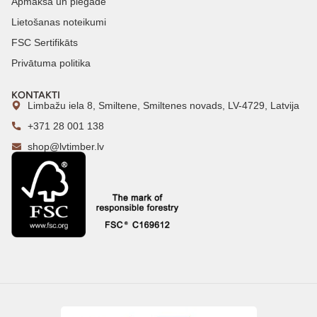
Apmaksa un piegāde
Lietošanas noteikumi
FSC Sertifikāts
Privātuma politika
KONTAKTI
Limbažu iela 8, Smiltene, Smiltenes novads, LV-4729, Latvija
+371 28 001 138
shop@lvtimber.lv