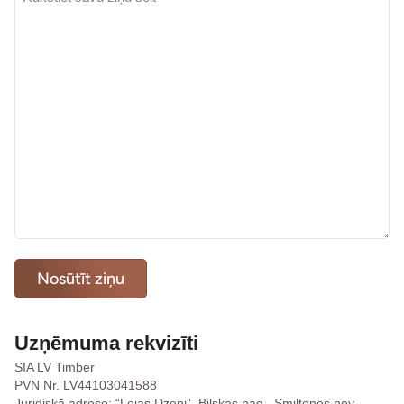
Uzņēmuma rekvizīti
SIA LV Timber
PVN Nr. LV44103041588
Juridiskā adrese: “Lejas Dzeņi”, Bilskas pag., Smiltenes nov.