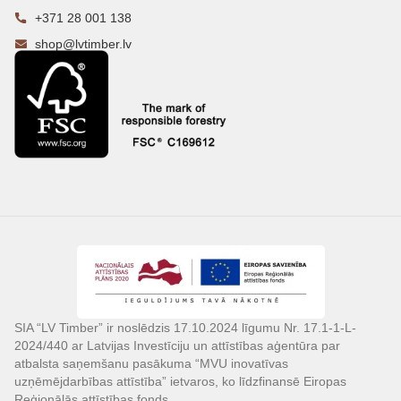
+371 28 001 138
shop@lvtimber.lv
SIA “LV Timber” ir noslēdzis 17.10.2024 līgumu Nr. 17.1-1-L-
2024/440 ar Latvijas Investīciju un attīstības aģentūra par
atbalsta saņemšanu pasākuma “MVU inovatīvas
uzņēmējdarbības attīstība” ietvaros, ko līdzfinansē Eiropas
Reģionālās attīstības fonds.