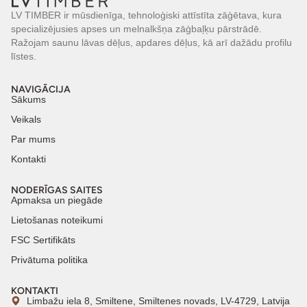
LV TIMBER ir mūsdienīga, tehnoloģiski attīstīta zāģētava, kura
specializējusies apses un melnalkšņa zāģbaļķu pārstrādē.
Ražojam saunu lāvas dēļus, apdares dēļus, kā arī dažādu profilu
līstes.
NAVIGĀCIJA
Sākums
Veikals
Par mums
Kontakti
NODERĪGAS SAITES
Apmaksa un piegāde
Lietošanas noteikumi
FSC Sertifikāts
Privātuma politika
KONTAKTI
Limbažu iela 8, Smiltene, Smiltenes novads, LV-4729, Latvija