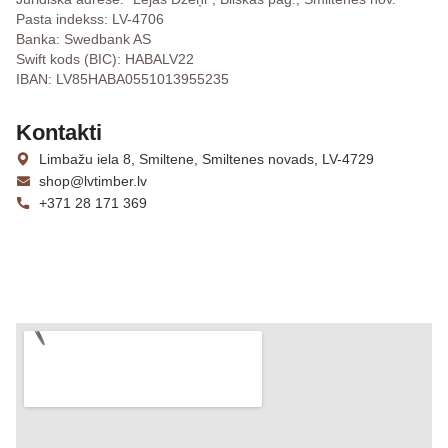
Pasta indekss: LV-4706
Banka: Swedbank AS
Swift kods (BIC): HABALV22
IBAN: LV85HABA0551013955235
Kontakti
Limbažu iela 8, Smiltene, Smiltenes novads, LV-4729
shop@lvtimber.lv
+371 28 171 369